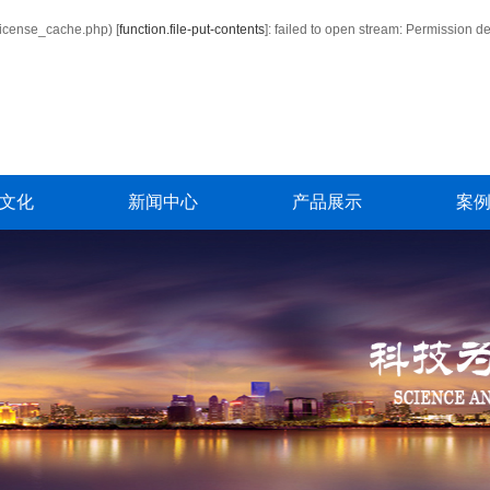
icense_cache.php) [
function.file-put-contents
]: failed to open stream: Permission d
文化
新闻中心
产品展示
案
动展示
公司新闻
单北斗车载定位
案
工风采
行业新闻
单北斗4G行车记录仪（ADAS）
技术知识
汽车油量监控
商砼智能生产系统及专用GPS
安全设备
政企车务管理平台解决方案