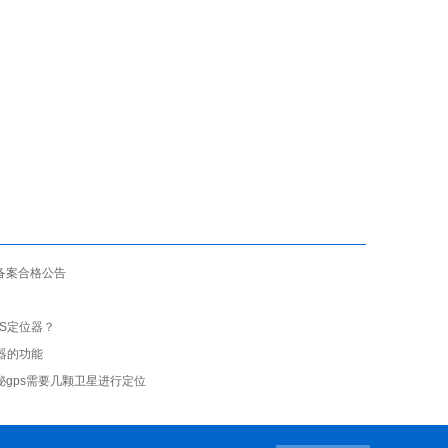
备案合格公告
S定位器？
器的功能
gps需要几颗卫星进行定位