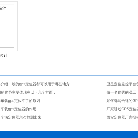
位计
介绍一般的gps定位器都可以用于哪些地方
卫星定位监控平台
用的优势主要体现在以下几个方面：
做一名优秀的员工
车载gps定位不了的原因
如何选购合适的GP
车载gps定位器的作用
厂家讲述GPS定位
绍车辆定位器怎么检测出来
西安定位器厂家揭秘