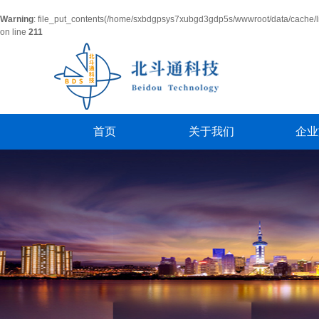
Warning
: file_put_contents(/home/sxbdgpsys7xubgd3gdp5s/wwwroot/data/cache/l
on line
211
首页
关于我们
企业
公司简介
活
经理致词
员
联系我们