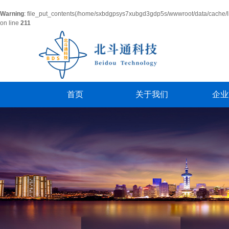
Warning
: file_put_contents(/home/sxbdgpsys7xubgd3gdp5s/wwwroot/data/cache/l
on line
211
首页
关于我们
企业
公司简介
活
经理致词
员
联系我们