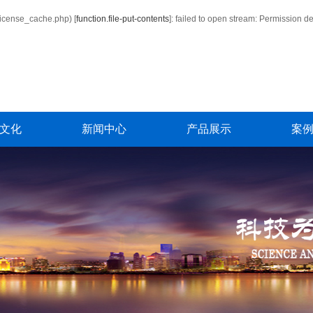
icense_cache.php) [
function.file-put-contents
]: failed to open stream: Permission d
文化
新闻中心
产品展示
案
动展示
公司新闻
单北斗车载定位
案
工风采
行业新闻
单北斗4G行车记录仪（ADAS）
技术知识
汽车油量监控
商砼智能生产系统及专用GPS
安全设备
政企车务管理平台解决方案