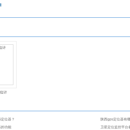
庸
位计
S定位器？
陕西gps定位器有
器的功能
卫星定位监控平台