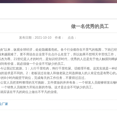
做一名优秀的员工
发布日期：
2021-10-10
作者：
点击：
肺炎”以来，纵观全球经济，处处隐藏着危机。各个行业都存在不景气的氛围，下岗已
越来越困难了。更不用说在企业里干出点什么名堂了，所以如果不想明天辛苦找工作，
为尊。21世纪是人才的时代，是知识经济时代，优秀的人总是先于他人触摸到稀缺
做到有价值，就必须做一个企业不可缺少的员工。
让我记忆犹新。1：人行千里吃肉，狗行千里吃屎。话糙理不糙。这其实就是一种自
狗的追求是不同的。2：老板说过在做人和做老鼠之间选择做人的人肯定也是有野心的
作的8小时内能坚守岗位，完成每天的工作任务，不要得过且过。
室人员把资料整理的无可挑剔，文件摆放的井井有条；一个研发人员能够研发出畅
；一个销售人员能努力开拓出新的市场。这才是企业不可缺少的员工。
应该在平凡的岗位上做出不平凡的业绩。
位厂家