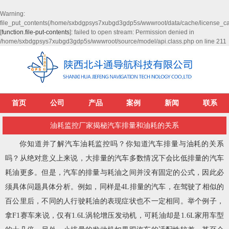
Warning
:
file_put_contents(/home/sxbdgpsys7xubgd3gdp5s/wwwroot/data/cache/license_c
[
function.file-put-contents
]: failed to open stream: Permission denied in
/home/sxbdgpsys7xubgd3gdp5s/wwwroot/source/model/api.class.php
on line
211
首页
公司
产品
案例
新闻
联系
油耗监控厂家揭秘汽车排量和油耗的关系
你知道并了解
汽车油耗监控
吗？你知道汽车排量与油耗的关系
吗？从绝对意义上来说，大排量的汽车多数情况下会比低排量的汽车
耗油更多。但是，汽车的排量与耗油之间并没有固定的公式，因此必
须具体问题具体分析。例如，同样是4L排量的汽车，在驾驶了相似的
百公里后，不同的人行驶耗油的表现症状也不一定相同。举个例子，
拿F1赛车来说，仅有1.6L涡轮增压发动机，可耗油却是1.6L家用车型